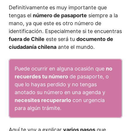
Definitivamente es muy importante que
tengas el
número de pasaporte
siempre a la
mano, ya que este es otro número de
identificación. Especialmente si te encuentras
fuera de Chile
este será tu
documento de
ciudadanía chilena
ante el mundo.
Puede ocurrir en alguna ocasión que
no
recuerdes tu número
de pasaporte, o
que lo hayas perdido y no tengas
anotado su número en una agenda y
necesites recuperarlo
con urgencia
para algún trámite.
Aquí te voy a explicar
varios pasos
que