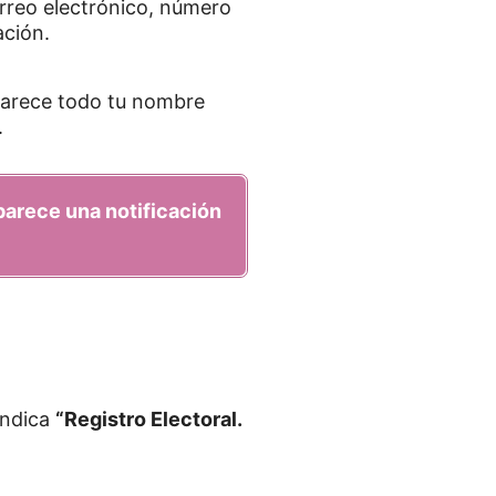
rreo electrónico, número
ación.
rece todo tu nombre
.
parece una notificación
indica
“Registro Electoral.