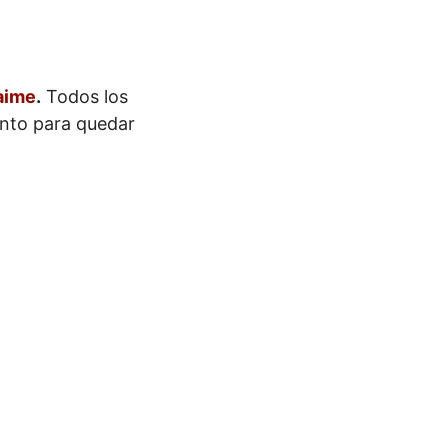
aime
.
Todos los
ento para quedar