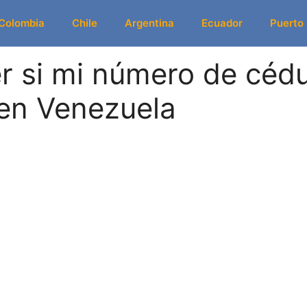
Colombia
Chile
Argentina
Ecuador
Puerto
 si mi número de cédu
 en Venezuela