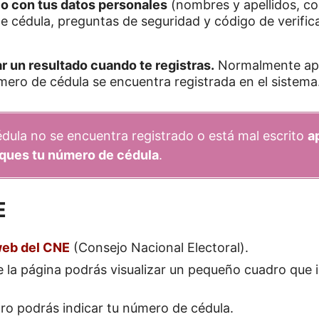
io con tus datos personales
(nombres y apellidos, co
e cédula, preguntas de seguridad y código de verific
r un resultado cuando te registras.
Normalmente apa
ero de cédula se encuentra registrada en el sistema
ula no se encuentra registrado o está mal escrito
a
fiques tu número de cédula
.
E
web del CNE
(Consejo Nacional Electoral).
e la página podrás visualizar un pequeño cuadro que 
o podrás indicar tu número de cédula.