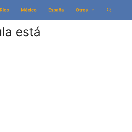
 Rico
México
España
Otros
la está