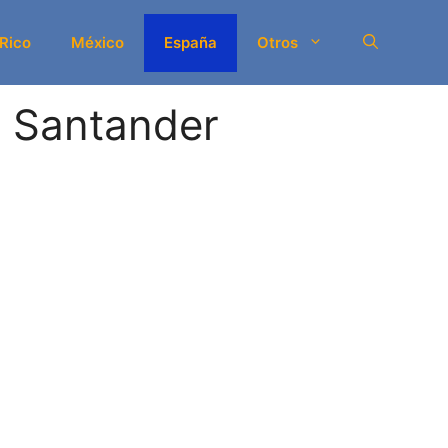
 Rico
México
España
Otros
 Santander