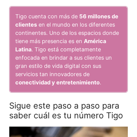
Tigo cuenta con más de
56 millones de
clientes
en el mundo en los diferentes
continentes. Uno de los espacios donde
tiene más presencia es en
América
Latina
. Tigo está completamente
enfocada en brindar a sus clientes un
gran estilo de vida digital con sus
servicios tan innovadores de
conectividad y entretenimiento
.
Sigue este paso a paso para
saber cuál es tu número Tigo