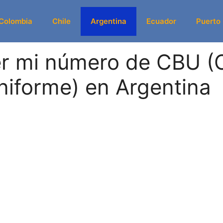
Colombia
Chile
Argentina
Ecuador
Puerto
r mi número de CBU (
niforme) en Argentina