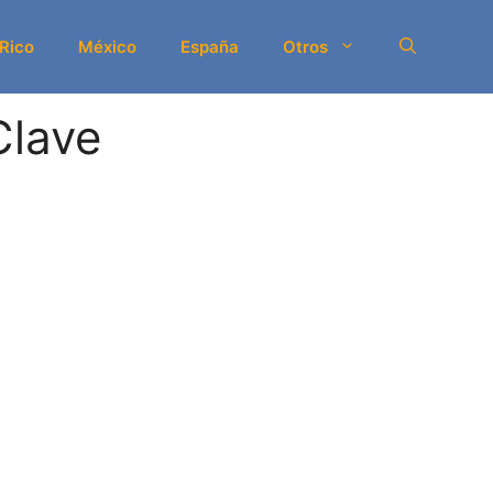
 Rico
México
España
Otros
Clave