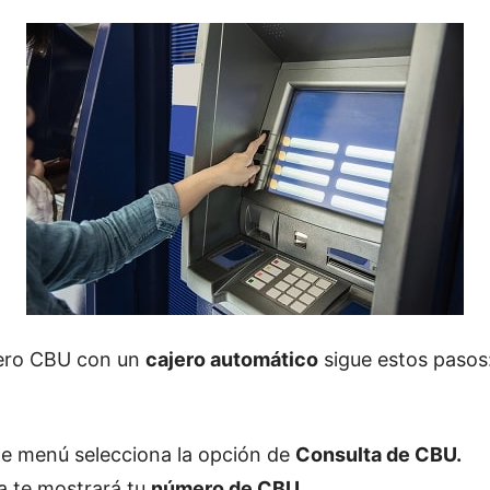
mero CBU con un
cajero automático
sigue estos pasos
te menú selecciona la opción de
Consulta de CBU.
la te mostrará tu
número de CBU.