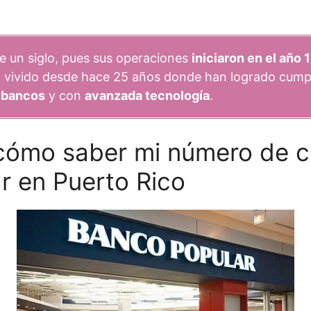
e un siglo, pues sus operaciones
iniciaron en el año 
 vivido desde hace 25 años donde han logrado cumpli
 bancos
y con
avanzada tecnología
.
cómo saber mi número de c
r en Puerto Rico