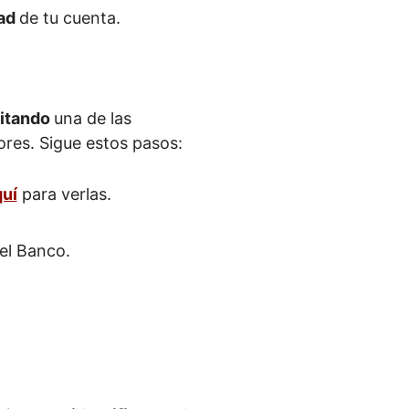
dad
de tu cuenta.
sitando
una de las
ores. Sigue estos pasos:
quí
para verlas.
el Banco.