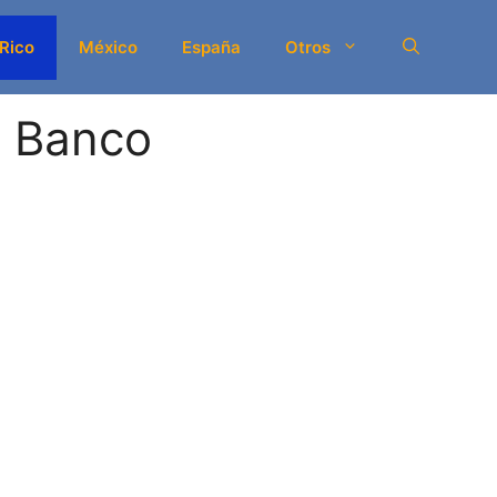
 Rico
México
España
Otros
a Banco