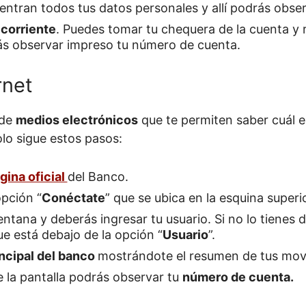
ntran todos tus datos personales y allí podrás obse
 corriente
. Puedes tomar tu chequera de la cuenta y r
ás observar impreso tu número de cuenta.
rnet
 de
medios electrónicos
que te permiten saber cuál 
lo sigue estos pasos:
gina oficial
del Banco.
opción “
Conéctate
” que se ubica en la esquina superi
ntana y deberás ingresar tu usuario. Si no lo tienes d
ue está debajo de la opción “
Usuario
”.
incipal del banco
mostrándote el resumen de tus mov
e la pantalla podrás observar tu
número de cuenta.