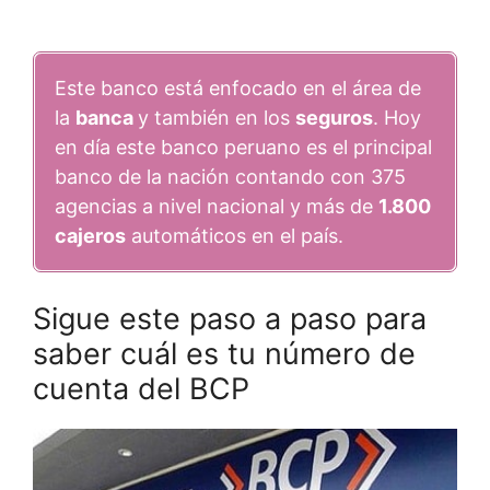
Este banco está enfocado en el área de
la
banca
y también en los
seguros
. Hoy
en día este banco peruano es el principal
banco de la nación contando con 375
agencias a nivel nacional y más de
1.800
cajeros
automáticos en el país.
Sigue este paso a paso para
saber cuál es tu número de
cuenta del BCP