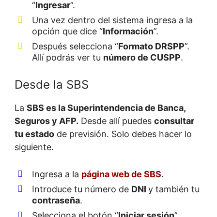
“
Ingresar
”.
Una vez dentro del sistema ingresa a la
opción que dice “
Información
”.
Después selecciona “
Formato DRSPP
”.
Allí podrás ver tu
número de CUSPP
.
Desde la SBS
La
SBS es la Superintendencia de Banca,
Seguros y AFP.
Desde allí puedes
consultar
tu estado
de previsión. Solo debes hacer lo
siguiente.
Ingresa a la
página web de SBS
.
Introduce tu número de
DNI
y también tu
contraseña
.
Selecciona el botón “
Iniciar sesión
”.