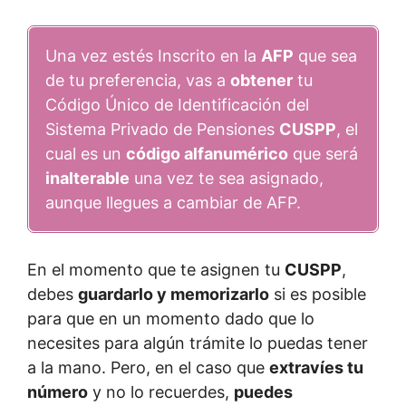
Una vez estés Inscrito en la
AFP
que sea
de tu preferencia, vas a
obtener
tu
Código Único de Identificación del
Sistema Privado de Pensiones
CUSPP
, el
cual es un
código alfanumérico
que será
inalterable
una vez te sea asignado,
aunque llegues a cambiar de AFP.
En el momento que te asignen tu
CUSPP
,
debes
guardarlo y memorizarlo
si es posible
para que en un momento dado que lo
necesites para algún trámite lo puedas tener
a la mano. Pero, en el caso que
extravíes tu
número
y no lo recuerdes,
puedes